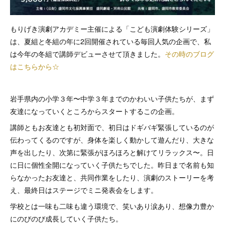
もりげき演劇アカデミー主催による「こども演劇体験シリーズ」
は、夏組と冬組の年に2回開催されている毎回人気の企画で、私
は今年の冬組で講師デビューさせて頂きました。
その時のブログ
はこちらから☆
岩手県内の小学３年〜中学３年までのかわいい子供たちが、まず
友達になっていくところからスタートするこの企画。
講師ともお友達とも初対面で、初日はドギバギ緊張しているのが
伝わってくるのですが、身体を楽しく動かして遊んだり、大きな
声を出したり、次第に緊張がほろほろと解けてリラックス〜。日
に日に個性全開になっていく子供たちでした。昨日まで名前も知
らなかったお友達と、共同作業をしたり、演劇のストーリーを考
え、最終日はステージでミニ発表会をします。
学校とは一味も二味も違う環境で、笑いあり涙あり、想像力豊か
にのびのび成長していく子供たち。