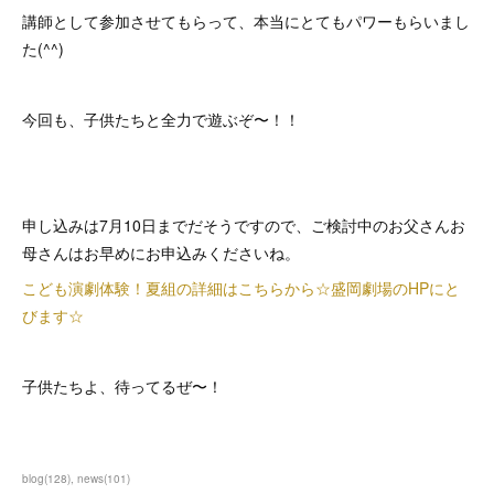
講師として参加させてもらって、本当にとてもパワーもらいまし
た(^^)
今回も、子供たちと全力で遊ぶぞ〜！！
申し込みは7月10日までだそうですので、ご検討中のお父さんお
母さんはお早めにお申込みくださいね。
こども演劇体験！夏組の詳細はこちらから☆盛岡劇場のHPにと
びます☆
子供たちよ、待ってるぜ〜！
blog
(
128
)
news
(
101
)