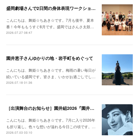
盛岡劇場さんで2日間の身体表現ワークショップをさせていただきました！
こんにちは、舞姫☆ちあき☆です。7月も後半、夏本
番！今年ももうすぐ8月です。盛岡ではさんさ太鼓…
2026.07.27 08:47
園井恵子さんゆかりの地・岩手町をめぐって
こんにちは、舞姫☆ちあき☆です。梅雨の暑い毎日が
続いている盛岡です。皆さま、いかがお過ごしでし…
2026.07.18 01:36
［出演舞台のお知らせ］園井組2026『園井恵子 なんじょしても』ふるさと演劇公演 in 岩手町
こんにちは、舞姫☆ちあき☆です。7月に入り2026年
も折り返し。色々な想いが溢れる今日この頃です。…
2026.07.03 03:10