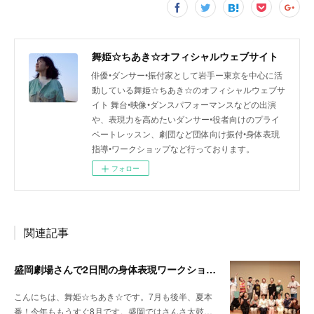
舞姫☆ちあき☆オフィシャルウェブサイト
俳優•ダンサー•振付家として岩手ー東京を中心に活
動している舞姫☆ちあき☆のオフィシャルウェブサ
イト 舞台•映像•ダンスパフォーマンスなどの出演
や、表現力を高めたいダンサー•役者向けのプライ
ベートレッスン、劇団など団体向け振付•身体表現
指導•ワークショップなど行っております。
フォロー
関連記事
盛岡劇場さんで2日間の身体表現ワークショップをさせていただきました！
こんにちは、舞姫☆ちあき☆です。7月も後半、夏本
番！今年ももうすぐ8月です。盛岡ではさんさ太鼓…