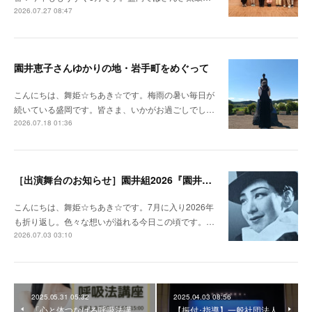
2026.07.27 08:47
園井恵子さんゆかりの地・岩手町をめぐって
こんにちは、舞姫☆ちあき☆です。梅雨の暑い毎日が
続いている盛岡です。皆さま、いかがお過ごしでし…
2026.07.18 01:36
［出演舞台のお知らせ］園井組2026『園井恵子 なんじょしても』ふるさと演劇公演 in 岩手町
こんにちは、舞姫☆ちあき☆です。7月に入り2026年
も折り返し。色々な想いが溢れる今日この頃です。…
2026.07.03 03:10
2025.05.31 05:32
2025.04.03 08:56
「心と体つなげる呼吸法講
【振付･指導】一般社団法人