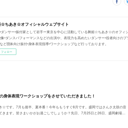
姫☆ちあき☆オフィシャルウェブサイト
•ダンサー•振付家として岩手ー東京を中心に活動している舞姫☆ちあき☆のオフィシ
映像•ダンスパフォーマンスなどの出演や、表現力を高めたいダンサー•役者向けのプ
など団体向け振付•身体表現指導•ワークショップなど行っております。
フォロー
間の身体表現ワークショップをさせていただきました！
き☆です。7月も後半、夏本番！今年ももうすぐ8月です。盛岡ではさんさ太鼓の音
てきます。皆さまいかがお過ごしでしょうか？先日、7月25日と26日、盛岡劇場…