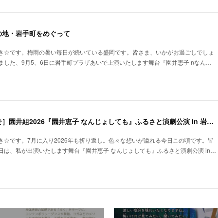
の地・岩手町をめぐって
き☆です。梅雨の暑い毎日が続いている盛岡です。皆さま、いかがお過ごしでしょ
ました、9月5、6日に岩手町プラザあいで上演いたします舞台『園井恵子 nなん…
［出演舞台のお知らせ］園井組2026『園井恵子 なんじょしても』ふるさと演劇公演 in 岩手町
き☆です。7月に入り2026年も折り返し。色々な想いが溢れる今日この頃です。皆
日は、私が出演いたします舞台『園井恵子 なんじょしても』ふるさと演劇公演 in…