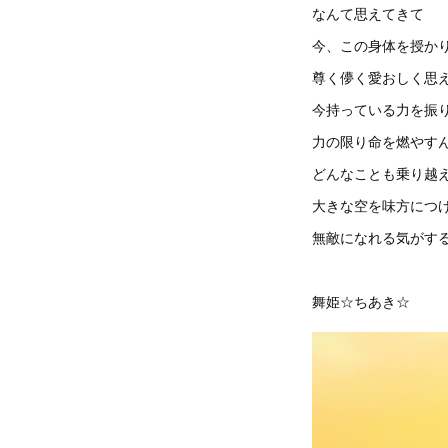
なんて思えてきて
今、この身体を授か
尊く儚く愛おしく思
今持っている力を振
力の限り命を燃やす
どんなことも乗り越
大きな空を味方につ
無敵になれる気がす
舞姫☆ちあき☆