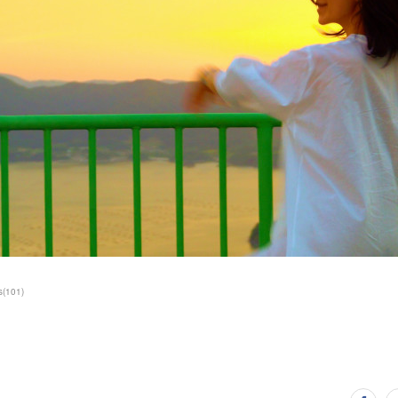
s
(
101
)