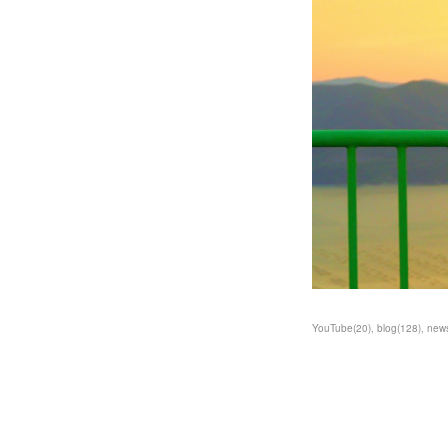
YouTube
(
20
)
blog
(
128
)
new