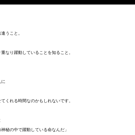
出逢うこと。
り重なり躍動していることを知ること。
人に
せてくれる時間なのかもしれないです。
と
の神秘の中で躍動している命なんだ」