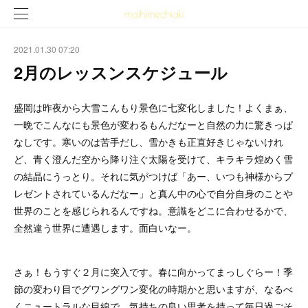
2021.01.30 07:20
2月のレッスンスケジュール
盛岡は昨夜から大雪こんもり景色に七変化しました！よくまぁ、
一晩でこんなにも景色が変わるもんだなーと自然の力に驚きっぱ
なしです。寒いのは苦手だし、雪かきも正直好きじゃないけれ
ど、青く澄んだ空から降り注ぐ太陽を受けて、キラキラ煌めく雪
の結晶にうっとり。それに気がつけば「あー、いつも神様からプ
レゼントされているんだなー」と真ん中の心で自分自身のことや
世界のことを感じられるんですね。意識をどこに合わせるかで、
全然違う世界に遭遇します。面白いなー。
さぁ！もうすぐ２月に突入です。春に向かってまっしぐらー！季
節の変わり目でグワングワン変化の時期かと思いますが、なるべ
くニュートラルな目線で、気持ちの良い思考を持って毎日過ごそ