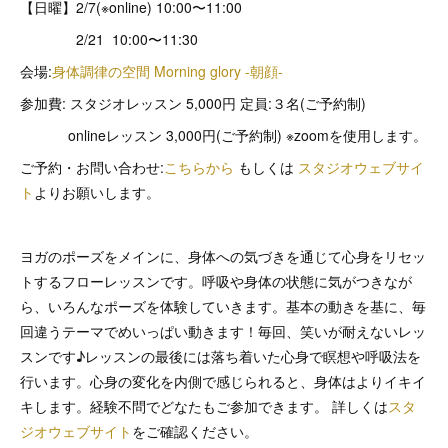
【日曜】2/7(※online) 10:00〜11:00
2/21 10:00〜11:30
会場:
身体調律の空間 Morning glory -朝顔-
参加費: スタジオレッスン 5,000円 定員:３名(ご予約制)
onlineレッスン 3,000円(ご予約制) ※zoomを使用します。
ご予約・お問い合わせ:
こちらから
もしくは
スタジオウェブサイ
ト
よりお願いします。
ヨガのポーズをメインに、身体への気づきを通じて心身をリセッ
トするフローレッスンです。呼吸や身体の状態に気がつきなが
ら、いろんなポーズを体験していきます。基本の動きを基に、毎
回違うテーマでめいっぱい動きます！毎回、笑いが耐えないレッ
スンです♪レッスンの最後には落ち着いた心身で瞑想や呼吸法を
行います。心身の変化を内側で感じられると、身体はよりイキイ
キします。経験不問でどなたもご参加できます。 詳しくは
スタ
ジオウェブサイト
をご確認ください。