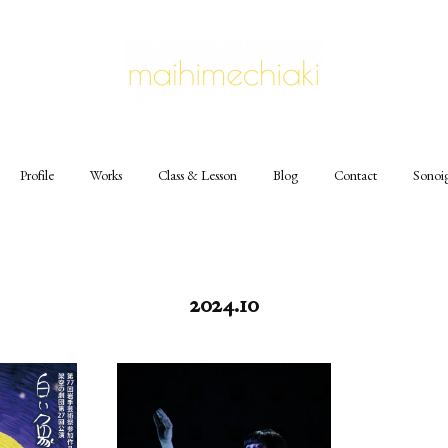
Profile
Works
Class & Lesson
Blog
Contact
Sonoi
2024
.
10