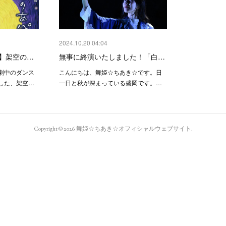
2024.10.20 04:04
】架空の…
無事に終演いたしました！「白…
劇中のダンス
こんにちは、舞姫☆ちあき☆です。日
した、架空…
一日と秋が深まっている盛岡です。…
Copyright ©
2026
舞姫☆ちあき☆オフィシャルウェブサイト
.