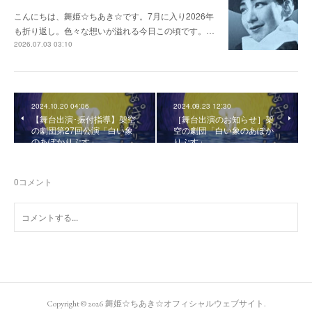
こんにちは、舞姫☆ちあき☆です。7月に入り2026年
も折り返し。色々な想いが溢れる今日この頃です。…
2026.07.03 03:10
2024.10.20 04:06
2024.09.23 12:30
【舞台出演･振付指導】架空
［舞台出演のお知らせ］架
の劇団第27回公演「白い象
空の劇団「白い象のあぽか
のあぽかりぷす」
りぷす」
0
コメント
Copyright ©
2026
舞姫☆ちあき☆オフィシャルウェブサイト
.