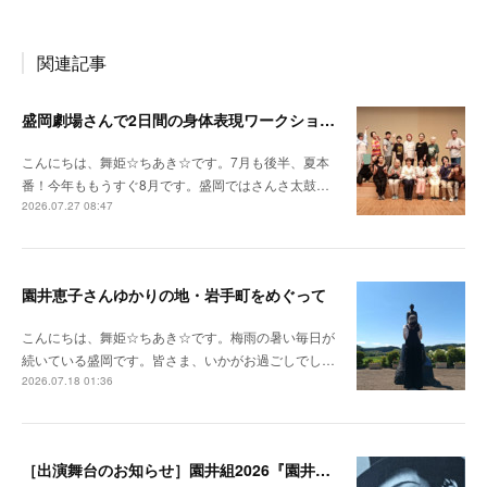
関連記事
盛岡劇場さんで2日間の身体表現ワークショップをさせていただきました！
こんにちは、舞姫☆ちあき☆です。7月も後半、夏本
番！今年ももうすぐ8月です。盛岡ではさんさ太鼓…
2026.07.27 08:47
園井恵子さんゆかりの地・岩手町をめぐって
こんにちは、舞姫☆ちあき☆です。梅雨の暑い毎日が
続いている盛岡です。皆さま、いかがお過ごしでし…
2026.07.18 01:36
［出演舞台のお知らせ］園井組2026『園井恵子 なんじょしても』ふるさと演劇公演 in 岩手町