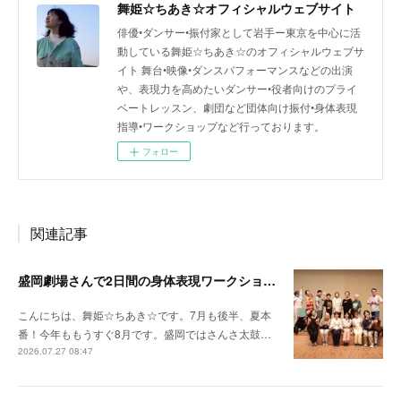
舞姫☆ちあき☆オフィシャルウェブサイト
俳優•ダンサー•振付家として岩手ー東京を中心に活
動している舞姫☆ちあき☆のオフィシャルウェブサ
イト 舞台•映像•ダンスパフォーマンスなどの出演
や、表現力を高めたいダンサー•役者向けのプライ
ベートレッスン、劇団など団体向け振付•身体表現
指導•ワークショップなど行っております。
フォロー
関連記事
盛岡劇場さんで2日間の身体表現ワークショップをさせていただきました！
こんにちは、舞姫☆ちあき☆です。7月も後半、夏本
番！今年ももうすぐ8月です。盛岡ではさんさ太鼓…
2026.07.27 08:47