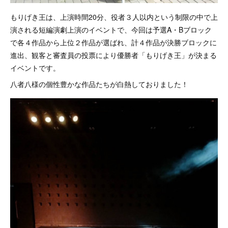
もりげき王は、上演時間20分、役者３人以内という制限の中で上
演される短編演劇上演のイベントで、今回は予選A・Bブロック
で各４作品から上位２作品が選ばれ、計４作品が決勝ブロックに
進出、観客と審査員の投票により優勝者「もりげき王」が決まる
イベントです。
八者八様の個性豊かな作品たちが白熱しておりました！