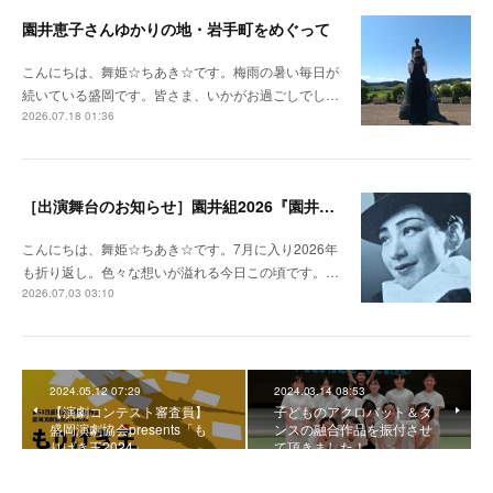
園井恵子さんゆかりの地・岩手町をめぐって
こんにちは、舞姫☆ちあき☆です。梅雨の暑い毎日が
続いている盛岡です。皆さま、いかがお過ごしでし…
2026.07.18 01:36
［出演舞台のお知らせ］園井組2026『園井恵子 なんじょしても』ふるさと演劇公演 in 岩手町
こんにちは、舞姫☆ちあき☆です。7月に入り2026年
も折り返し。色々な想いが溢れる今日この頃です。…
2026.07.03 03:10
2024.05.12 07:29
2024.03.14 08:53
【演劇コンテスト審査員】
子どものアクロバット＆ダ
盛岡演劇協会presents「も
ンスの融合作品を振付させ
りげき王2024」
て頂きました！