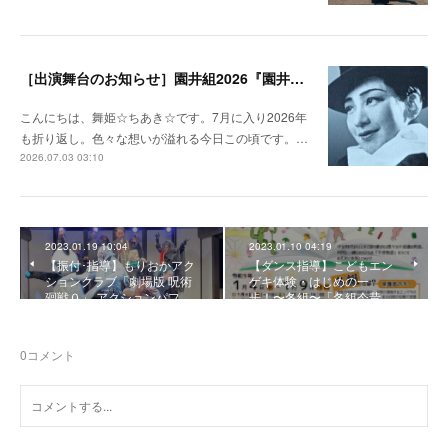
［出演舞台のお知らせ］園井組2026『園井恵子 なんじょしても』ふるさと演劇公演 in 岩手町
こんにちは、舞姫☆ちあき☆です。7月に入り2026年
も折り返し。色々な想いが溢れる今日この頃です。…
2026.07.03 03:10
2023.01.19 10:04
2023.01.10 04:19
【振付･指導】もりおかアク
【ダンス指導】こどもエン
ションクラブ「劇場版 呪術
ゲキ体験・はじめの一
廻戦０」 アクションパフ…
歩！〜冬組〜「冬組今昔…
0
コメント