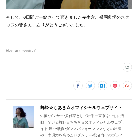
そして、6日間ご一緒させて頂きました先生方、盛岡劇場のスタ
ッフの皆さん、ありがとうございました。
blog
(
128
)
news
(
101
)
舞姫☆ちあき☆オフィシャルウェブサイト
俳優•ダンサー•振付家として岩手ー東京を中心に活
動している舞姫☆ちあき☆のオフィシャルウェブサ
イト 舞台•映像•ダンスパフォーマンスなどの出演
や、表現力を高めたいダンサー•役者向けのプライ