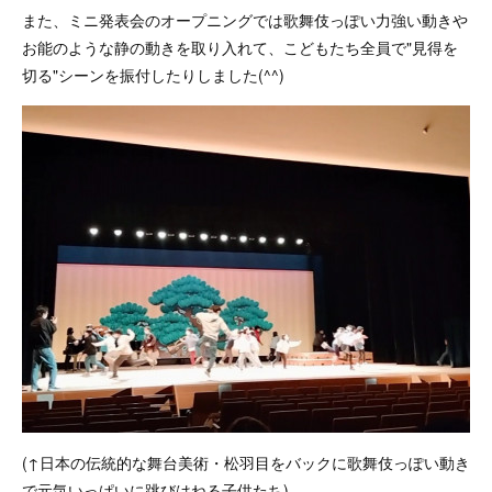
また、ミニ発表会のオープニングでは歌舞伎っぽい力強い動きや
お能のような静の動きを取り入れて、こどもたち全員で"見得を
切る"シーンを振付したりしました(^^)
(↑日本の伝統的な舞台美術・松羽目をバックに歌舞伎っぽい動き
で元気いっぱいに跳びはねる子供たち)