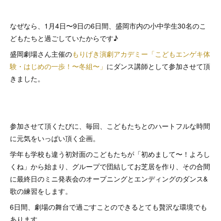
なぜなら、1月4日〜9日の6日間、盛岡市内の小中学生30名のこ
どもたちと過ごしていたからです♪
盛岡劇場さん主催の
もりげき演劇アカデミー「こどもエンゲキ体
験・はじめの一歩！〜冬組〜」
にダンス講師として参加させて頂
きました。
参加させて頂くたびに、毎回、こどもたちとのハートフルな時間
に元気をいっぱい頂く企画。
学年も学校も違う初対面のこどもたちが「初めまして〜！よろし
くね」から始まり、グループで団結してお芝居を作り、その合間
に最終日のミニ発表会のオープニングとエンディングのダンス&
歌の練習をします。
6日間、劇場の舞台で過ごすことのできるとても贅沢な環境でも
あります。