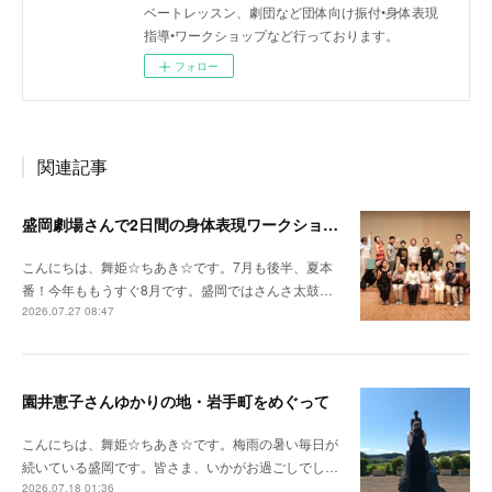
ベートレッスン、劇団など団体向け振付•身体表現
指導•ワークショップなど行っております。
フォロー
関連記事
盛岡劇場さんで2日間の身体表現ワークショップをさせていただきました！
こんにちは、舞姫☆ちあき☆です。7月も後半、夏本
番！今年ももうすぐ8月です。盛岡ではさんさ太鼓…
2026.07.27 08:47
園井恵子さんゆかりの地・岩手町をめぐって
こんにちは、舞姫☆ちあき☆です。梅雨の暑い毎日が
続いている盛岡です。皆さま、いかがお過ごしでし…
2026.07.18 01:36