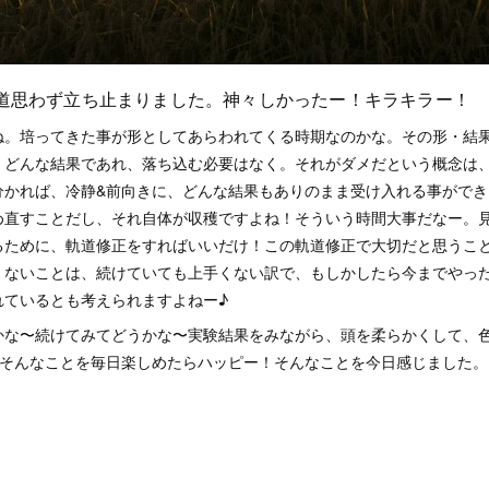
道思わず立ち止まりました。神々しかったー！キラキラー！
ね。培ってきた事が形としてあらわれてくる時期なのかな。その形・結
、どんな結果であれ、落ち込む必要はなく。それがダメだという概念は
分かれば、冷静&前向きに、どんな結果もありのまま受け入れる事ができ
め直すことだし、それ自体が収穫ですよね！そういう時間大事だなー。
るために、軌道修正をすればいいだけ！この軌道修正で大切だと思うこ
くないことは、続けていても上手くない訳で、もしかしたら今までやっ
れているとも考えられますよねー♪
かな〜続けてみてどうかな〜実験結果をみながら、頭を柔らかくして、
」そんなことを毎日楽しめたらハッピー！そんなことを今日感じました