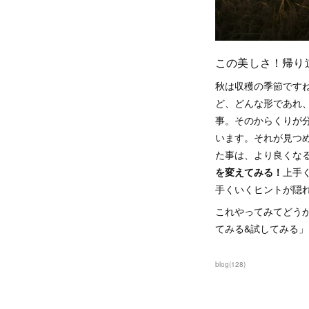
この美しさ！帰り
秋は収穫の季節です
ど、どんな形であれ
事。そのからくりが
います。それが見つ
た事は、より良くな
を変えてみる！
上手
手くいくヒントが隠
これやってみてどう
てみる&試してみる
blog
(
128
)