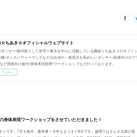
姫☆ちあき☆オフィシャルウェブサイト
•ダンサー•振付家として岩手ー東京を中心に活動している舞姫☆ちあき☆のオフィシ
映像•ダンスパフォーマンスなどの出演や、表現力を高めたいダンサー•役者向けのプ
など団体向け振付•身体表現指導•ワークショップなど行っております。
フォロー
間の身体表現ワークショップをさせていただきました！
き☆です。7月も後半、夏本番！今年ももうすぐ8月です。盛岡ではさんさ太鼓の音