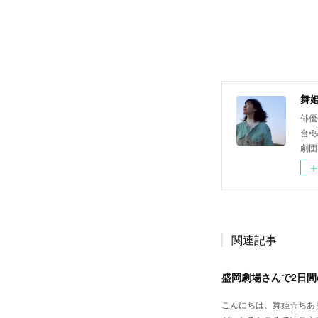
舞
俳優
台•
劇団
関連記事
盛岡劇場さんで2日
こんにちは、舞姫☆ちあ