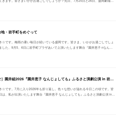
てきます。皆さまいかがお過ごしでしょうか？先日、7月25日と26日、盛岡劇場…
の地・岩手町をめぐって
き☆です。梅雨の暑い毎日が続いている盛岡です。皆さま、いかがお過ごしでしょ
ました、9月5、6日に岩手町プラザあいで上演いたします舞台『園井恵子 nなん…
［出演舞台のお知らせ］園井組2026『園井恵子 なんじょしても』ふるさと演劇公演 in 岩手町
き☆です。7月に入り2026年も折り返し。色々な想いが溢れる今日この頃です。皆
日は、私が出演いたします舞台『園井恵子 なんじょしても』ふるさと演劇公演 in…