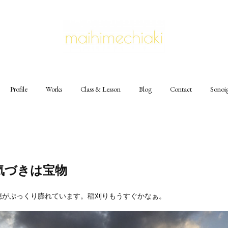
Profile
Works
Class & Lesson
Blog
Contact
Sonoi
気づきは宝物
穂がぷっくり膨れています。稲刈りもうすぐかなぁ。