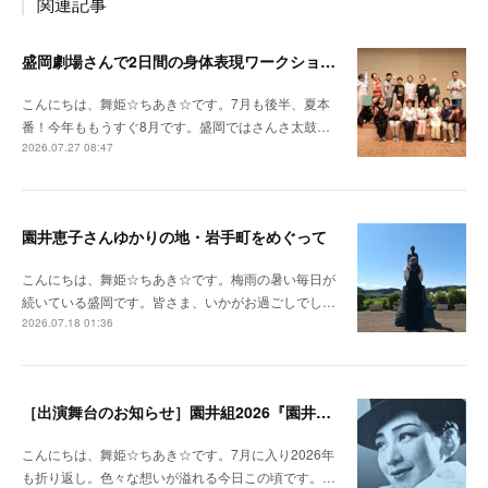
関連記事
盛岡劇場さんで2日間の身体表現ワークショップをさせていただきました！
こんにちは、舞姫☆ちあき☆です。7月も後半、夏本
番！今年ももうすぐ8月です。盛岡ではさんさ太鼓…
2026.07.27 08:47
園井恵子さんゆかりの地・岩手町をめぐって
こんにちは、舞姫☆ちあき☆です。梅雨の暑い毎日が
続いている盛岡です。皆さま、いかがお過ごしでし…
2026.07.18 01:36
［出演舞台のお知らせ］園井組2026『園井恵子 なんじょしても』ふるさと演劇公演 in 岩手町
こんにちは、舞姫☆ちあき☆です。7月に入り2026年
も折り返し。色々な想いが溢れる今日この頃です。…