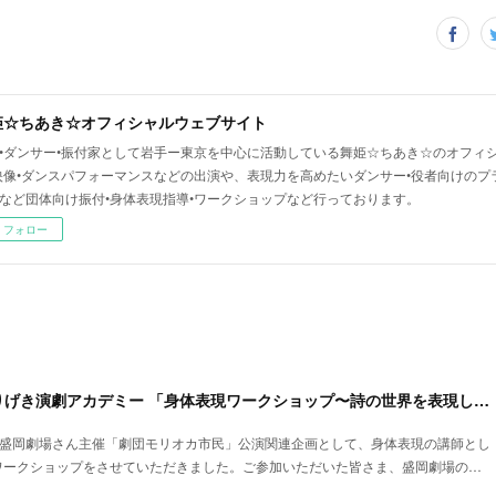
姫☆ちあき☆オフィシャルウェブサイト
•ダンサー•振付家として岩手ー東京を中心に活動している舞姫☆ちあき☆のオフィシ
映像•ダンスパフォーマンスなどの出演や、表現力を高めたいダンサー•役者向けのプ
など団体向け振付•身体表現指導•ワークショップなど行っております。
フォロー
【身体表現指導】もりげき演劇アカデミー 「身体表現ワークショップ〜詩の世界を表現してみよう〜」
6日と盛岡劇場さん主催「劇団モリオカ市民」公演関連企画として、身体表現の講師とし
ワークショップをさせていただきました。ご参加いただいた皆さま、盛岡劇場の…