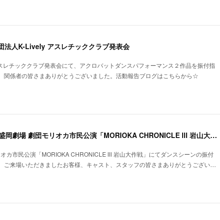
法人K-Lively アスレチッククラブ発表会
ly アスレチッククラブ発表会にて、アクロバットダンスパフォーマンス２作品を振付指
。関係者の皆さまありがとうございました。活動報告ブログはこちらから☆
【振付•指導】第10回盛岡劇場 劇団モリオカ市民公演「MORIOKA CHRONICLE Ⅲ 岩山大作戦」
オカ市民公演「MORIOKA CHRONICLE Ⅲ 岩山大作戦」にてダンスシーンの振付
。ご来場いただきましたお客様、キャスト、スタッフの皆さまありがとうござい…