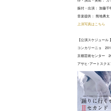
作・演出・美術： 
振付・出演： 加藤
音楽提供： 熊地勇太
上演写真
はこちら
【公演スケジュール 
コンカリーニョ 2013
京都芸術センター 201
アサヒ･アートスクエア 