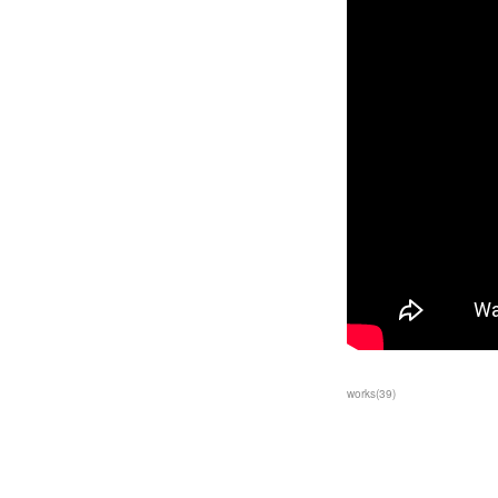
works
(
39
)