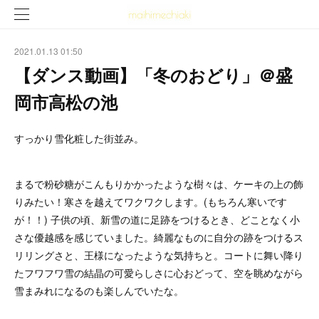
2021.01.13 01:50
【ダンス動画】「冬のおどり」＠盛
岡市高松の池
すっかり雪化粧した街並み。
まるで粉砂糖がこんもりかかったような樹々は、ケーキの上の飾
りみたい！寒さを越えてワクワクします。(もちろん寒いです
が！！) 子供の頃、新雪の道に足跡をつけるとき、どことなく小
さな優越感を感じていました。綺麗なものに自分の跡をつけるス
リリングさと、王様になったような気持ちと。コートに舞い降り
たフワフワ雪の結晶の可愛らしさに心おどって、空を眺めながら
雪まみれになるのも楽しんでいたな。