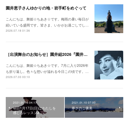
園井恵子さんゆかりの地・岩手町をめぐって
こんにちは、舞姫☆ちあき☆です。梅雨の暑い毎日が
続いている盛岡です。皆さま、いかがお過ごしでし…
2026.07.18 01:36
［出演舞台のお知らせ］園井組2026『園井恵子 なんじょしても』ふるさと演劇公演 in 岩手町
こんにちは、舞姫☆ちあき☆です。7月に入り2026年
も折り返し。色々な想いが溢れる今日この頃です。…
2026.07.03 03:10
2021.01.16 04:17
2021.01.10 07:00
明日1月17日(日)はわたしを
寒さのご褒美
感じるレッスン♪