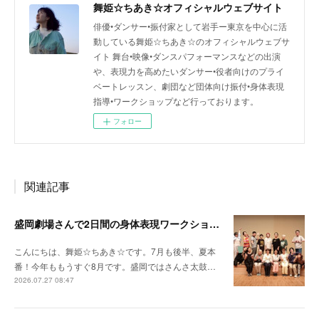
舞姫☆ちあき☆オフィシャルウェブサイト
俳優•ダンサー•振付家として岩手ー東京を中心に活
動している舞姫☆ちあき☆のオフィシャルウェブサ
イト 舞台•映像•ダンスパフォーマンスなどの出演
や、表現力を高めたいダンサー•役者向けのプライ
ベートレッスン、劇団など団体向け振付•身体表現
指導•ワークショップなど行っております。
フォロー
関連記事
盛岡劇場さんで2日間の身体表現ワークショップをさせていただきました！
こんにちは、舞姫☆ちあき☆です。7月も後半、夏本
番！今年ももうすぐ8月です。盛岡ではさんさ太鼓…
2026.07.27 08:47